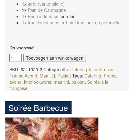
1x
jaret (varkensknie)
1x
Pain de Campagne
1x
Beurre demi-sel
bordier
1x
traditionele mosterd met knoflook en peterselie
Op voorraad
Soirée
Toevoegen aan winkelwagen
choucroute
aantal
SKU:
6211020-2
Categorieën:
Catering & foodtrucks
,
Franse Avond
,
Maaltijd
,
Pakket
Tags:
Catering
,
Franse
avond
,
knoflookworst
,
maaltijd
,
pakket
,
Soirée à la
française
Soirée Barbecue