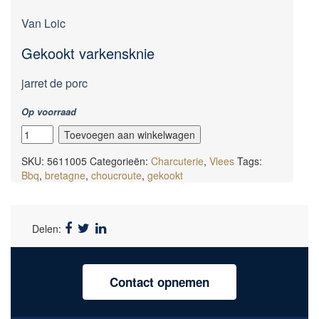
Van Loic
Gekookt varkensknie
jarret de porc
Op voorraad
gekookte
Toevoegen aan winkelwagen
varkensknie
(jarret)
SKU:
5611005
Categorieën:
Charcuterie
,
Vlees
Tags:
aantal
Bbq
,
bretagne
,
choucroute
,
gekookt
Delen:
Contact opnemen