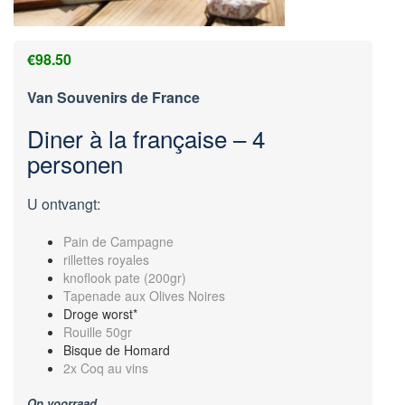
€
98.50
Van Souvenirs de France
Diner à la française – 4
personen
U ontvangt:
Pain de Campagne
rillettes royales
knoflook pate (200gr)
Tapenade aux Olives Noires
Droge worst*
Rouille 50gr
Bisque de Homard
2x Coq au vins
Op voorraad