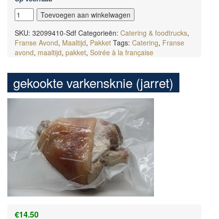
Diner
Toevoegen aan winkelwagen
à
la
SKU:
32099410-Sdf
Categorieën:
Catering & foodtrucks
,
française
Franse Avond
,
Maaltijd
,
Pakket
Tags:
Catering
,
Franse
aantal
avond
,
maaltijd
,
pakket
,
Soirée à la française
gekookte varkensknie (jarret)
€
14.50