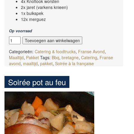
4x Knoflook worsten
2x jaret (varkens knieen)
1x buikspek
12x merguez
Op voorraad
Soirée
Toevoegen aan winkelwagen
Barbecue
aantal
Categorieën:
Catering & foodtrucks
,
Franse Avond
,
Maaltijd
,
Pakket
Tags:
Bbq
,
bretagne
,
Catering
,
Franse
avond
,
maaltijd
,
pakket
,
Soirée à la française
Soirée pot au feu