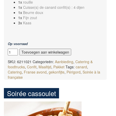
1x
rouille
1x
Cuisse(s) de canard confit(s) : 4 dijen
1x
Beurre doux
1x
Fijn zout
3x
Kaas
Op voorraad
Soirée
Toevoegen aan winkelwagen
gastronomique
aantal
SKU:
6211021
Categorieën:
Aanbieding
,
Catering &
foodtrucks
,
Confit
,
Maaltijd
,
Pakket
Tags:
canard
,
Catering
,
Franse avond
,
gekonfijte
,
Périgord
,
Soirée à la
française
Soirée cassoulet