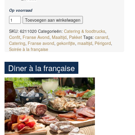
Op voorraad
Soirée
Toevoegen aan winkelwagen
confit
de
SKU:
6211020
Categorieën:
Catering & foodtrucks
,
canard
Confit
,
Franse Avond
,
Maaltijd
,
Pakket
Tags:
canard
,
aantal
Catering
,
Franse avond
,
gekonfijte
,
maaltijd
,
Périgord
,
Soirée à la française
Diner à la française