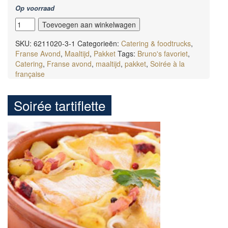
Op voorraad
Soirée
Toevoegen aan winkelwagen
Jarret
aux
SKU:
6211020-3-1
Categorieën:
Catering & foodtrucks
,
lentilles
Franse Avond
,
Maaltijd
,
Pakket
Tags:
Bruno's favoriet
,
aantal
Catering
,
Franse avond
,
maaltijd
,
pakket
,
Soirée à la
française
Soirée tartiflette