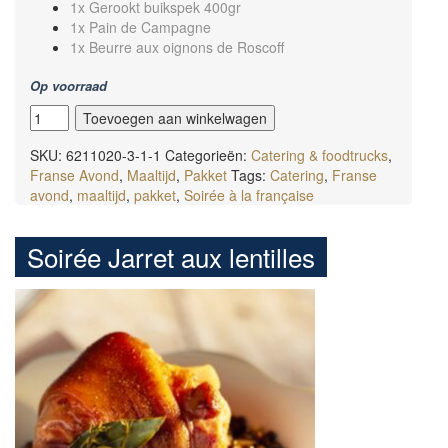
1x Gerookt buikspek 400gr
1x Pain de Campagne
1x Beurre aux oignons de Roscoff
Op voorraad
Soirée
Toevoegen aan winkelwagen
Coq
au
SKU:
6211020-3-1-1
Categorieën:
Catering & foodtrucks
,
Vin
Franse Avond
,
Maaltijd
,
Pakket
Tags:
Catering
,
Franse
aantal
avond
,
maaltijd
,
pakket
,
Soirée à la française
Soirée Jarret aux lentilles