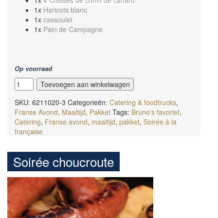
1x
Haricots blanc
1x
cassoulet
1x
Pain de Campagne
Op voorraad
Soirée
Toevoegen aan winkelwagen
cassoulet
aantal
SKU:
6211020-3
Categorieën:
Catering & foodtrucks
,
Franse Avond
,
Maaltijd
,
Pakket
Tags:
Bruno's favoriet
,
Catering
,
Franse avond
,
maaltijd
,
pakket
,
Soirée à la
française
Soirée choucroute