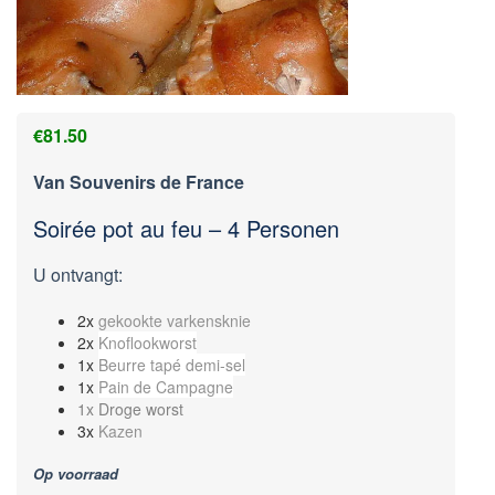
€
81.50
Van Souvenirs de France
Soirée pot au feu – 4 Personen
U ontvangt:
2x
gekookte varkensknie
2x
Knoflookworst
1x
Beurre tapé demi-sel
1x
Pain de Campagne
1x Droge worst
3x
Kazen
Op voorraad