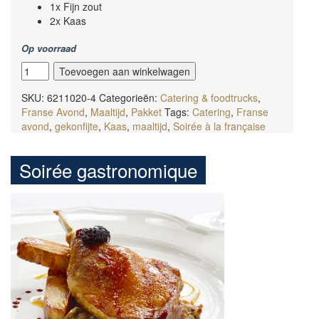
1x Fijn zout
2x Kaas
Op voorraad
Soirée
Toevoegen aan winkelwagen
tartiflette
aantal
SKU:
6211020-4
Categorieën:
Catering & foodtrucks
,
Franse Avond
,
Maaltijd
,
Pakket
Tags:
Catering
,
Franse
avond
,
gekonfijte
,
Kaas
,
maaltijd
,
Soirée à la française
Soirée gastronomique