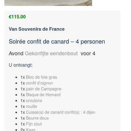
€
115.00
Van Souvenirs de France
Soirée confit de canard – 4 personen
Avond
Gekonfijte eendenbout
voor 4
U ontvangt:
1x
Bloc de foie gras
1x
confit d’oignon
1x
pain de Campagne
1x
Bisque de Homard
1x
croutons
1x
rouille
1x
Cuisse(s) de canard confit(s) : 4 dijen
1x
Beurre doux
1x
Fijn zout
2x
Kaas