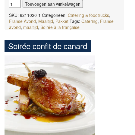
Soirée
Toevoegen aan winkelwagen
pot
au
SKU:
6211020-1
Categorieën:
Catering & foodtrucks
,
feu
Franse Avond
,
Maaltijd
,
Pakket
Tags:
Catering
,
Franse
aantal
avond
,
maaltijd
,
Soirée à la française
Soirée confit de canard