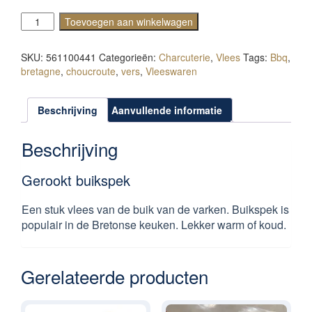
Gerookt
Toevoegen aan winkelwagen
buikspek
aantal
SKU:
561100441
Categorieën:
Charcuterie
,
Vlees
Tags:
Bbq
,
bretagne
,
choucroute
,
vers
,
Vleeswaren
Beschrijving
Aanvullende informatie
Beschrijving
Gerookt buikspek
Een stuk vlees van de buik van de varken. Buikspek is
populair in de Bretonse keuken. Lekker warm of koud.
Gerelateerde producten