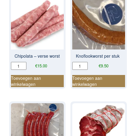
Chipolata – verse worst
Knoflookworst per stuk
Chipolata
Knoflookworst
€
15.00
€
9.50
-
per
verse
stuk
Toevoegen aan
Toevoegen aan
worst
aantal
winkelwagen
winkelwagen
aantal