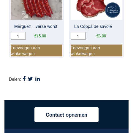
Merguez – verse worst
La Coppa de savoie
Merguez
La
€
15.00
€
6.00
-
Coppa
verse
de
Toevoegen aan
Toevoegen aan
worst
savoie
winkelwagen
winkelwagen
aantal
aantal
Delen:
Contact opnemen