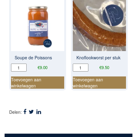
Soupe de Poissons
Knoflookworst per stuk
Soupe
Knoflookworst
€
9.00
€
9.50
de
per
Poissons
stuk
Toevoegen aan
Toevoegen aan
aantal
aantal
winkelwagen
winkelwagen
Delen: