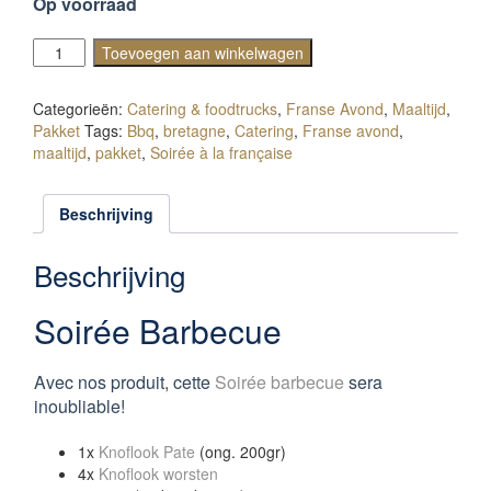
Op voorraad
Soirée
Toevoegen aan winkelwagen
Barbecue
aantal
Categorieën:
Catering & foodtrucks
,
Franse Avond
,
Maaltijd
,
Pakket
Tags:
Bbq
,
bretagne
,
Catering
,
Franse avond
,
maaltijd
,
pakket
,
Soirée à la française
Beschrijving
Beschrijving
Soirée Barbecue
Avec nos produit, cette
Soirée barbecue
sera
inoubliable!
1x
Knoflook Pate
(ong. 200gr)
4x
Knoflook worsten