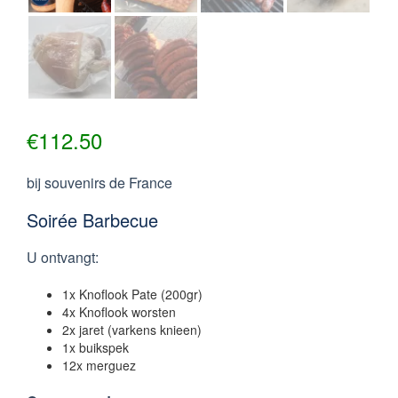
€
112.50
bij souvenirs de France
Soirée Barbecue
U ontvangt:
1x Knoflook Pate (200gr)
4x Knoflook worsten
2x jaret (varkens knieen)
1x buikspek
12x merguez