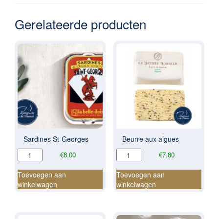
Gerelateerde producten
Sardines St-Georges
Beurre aux algues
Sardines
Beurre
€
8.00
€
7.80
St-
aux
Georges
algues
Toevoegen aan
Toevoegen aan
aantal
aantal
winkelwagen
winkelwagen