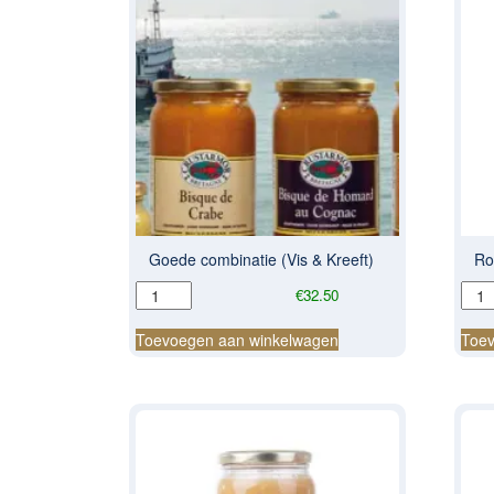
Goede combinatie (Vis & Kreeft)
Ro
Goede
Roui
€
32.50
combinatie
50gr
(Vis
aant
Toevoegen aan winkelwagen
Toev
&
Kreeft)
aantal