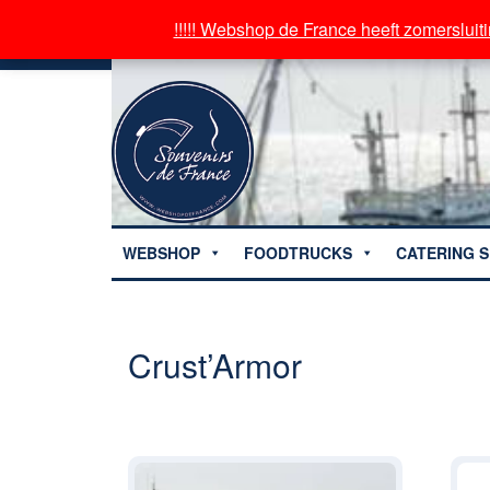
!!!!! Webshop de France heeft zomersluiti
!!!!! Webshop de France heeft zomersluiti
WEBSHOP
FOODTRUCKS
CATERING S
Crust’Armor