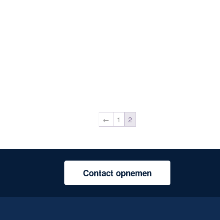
←
1
2
Contact opnemen