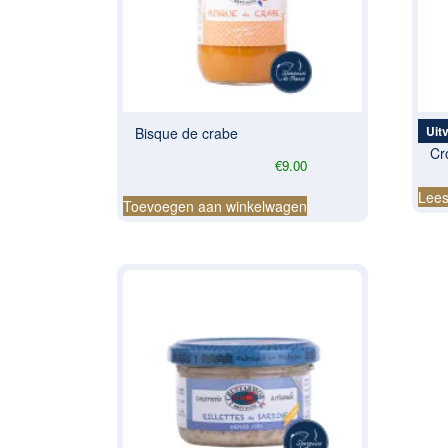
Uit
Bisque de crabe
Cro
€
9.00
Lees
Toevoegen aan winkelwagen