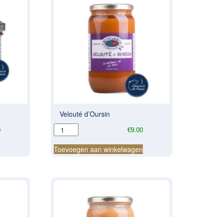
Velouté d’Oursin
Velouté
0
€
9.00
d'Oursin
aantal
n
Toevoegen aan winkelwagen