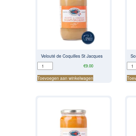
Velouté de Coquilles St Jacques
So
Velouté
Sou
€
9.00
de
de
Coquilles
Poi
Toevoegen aan winkelwagen
Toev
St
aant
Jacques
aantal