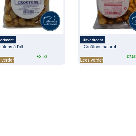
verkocht
Uitverkocht
ûtons à l’ail
Croûtons naturel
€
2.50
€
2.5
 verder
Lees verder