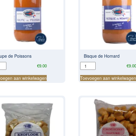
upe de Poissons
Bisque de Homard
pe
Bisque
€
9.00
€
9.0
de
ssons
Homard
oegen aan winkelwagen
Toevoegen aan winkelwage
al
aantal