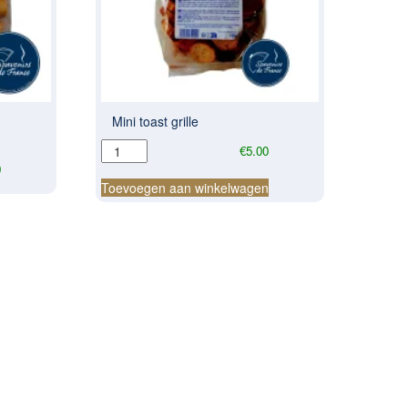
Mini toast grille
Mini
€
5.00
toast
0
grille
Toevoegen aan winkelwagen
aantal