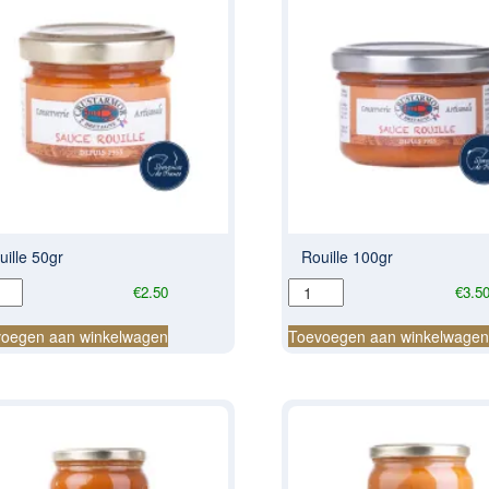
uille 50gr
Rouille 100gr
lle
Rouille
€
2.50
€
3.5
100gr
al
aantal
oegen aan winkelwagen
Toevoegen aan winkelwage