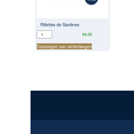
Rillettes de Sardines
Rillettes
€
4.00
de
Sardines
Toevoegen aan winkelwagen
aantal