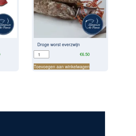
Droge worst everzwijn
Droge
0
€
6.50
worst
everzwijn
n
Toevoegen aan winkelwagen
aantal