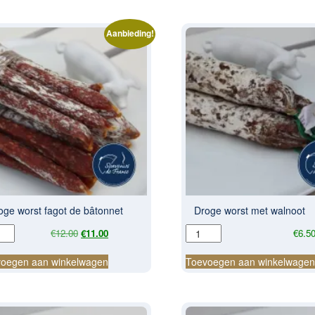
Aanbieding!
oge worst fagot de bâtonnet
Droge worst met walnoot
ge
Droge
Oorspronkelijke
Huidige
€
12.00
€
11.00
€
6.5
t
worst
prijs
prijs
t de
met
was:
is:
oegen aan winkelwagen
Toevoegen aan winkelwage
nnet
€12.00.
€11.00.
walnoot
al
aantal