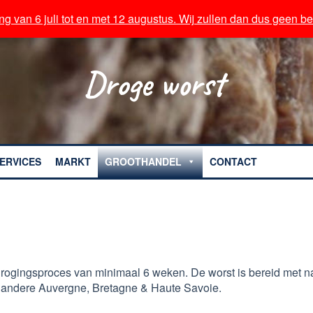
ng van 6 juli tot en met 12 augustus. Wij zullen dan dus geen bes
ng van 6 juli tot en met 12 augustus. Wij zullen dan dus geen bes
Ov
Droge worst
ERVICES
MARKT
GROOTHANDEL
CONTACT
rogingsproces van minimaal 6 weken. De worst is bereid met nat
er andere Auvergne, Bretagne & Haute Savoie.