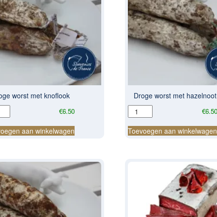
oge worst met knoflook
Droge worst met hazelnoot
ge
Droge
€
6.50
€
6.5
t
worst
met
oegen aan winkelwagen
Toevoegen aan winkelwage
look
hazelnoot
al
aantal