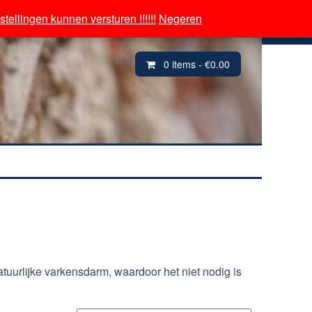
tellingen kunnen versturen !!!!!!
tellingen kunnen versturen !!!!!!
Negeren
Negeren
er souvenirs de France
Inloggen/ Mijn Account
0 items -
€
0.00
uurlijke varkensdarm, waardoor het niet nodig is