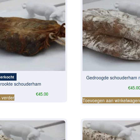
verkocht
Gedroogde schouderham n
rookte schouderham
€
45.0
€
45.00
 verder
Toevoegen aan winkelwage