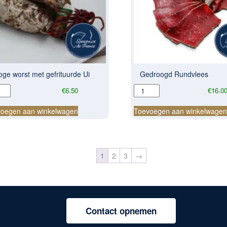
oge worst met gefrituurde Ui
Gedroogd Rundvlees
ge
Gedroogd
€
6.50
€
16.0
t
Rundvlees
aantal
oegen aan winkelwagen
Toevoegen aan winkelwage
ituurde
al
1
2
3
→
Contact opnemen