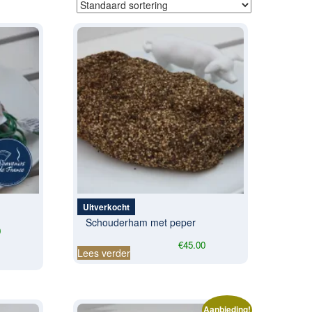
Uitverkocht
Schouderham met peper
0
€
45.00
Lees verder
n
Aanbieding!