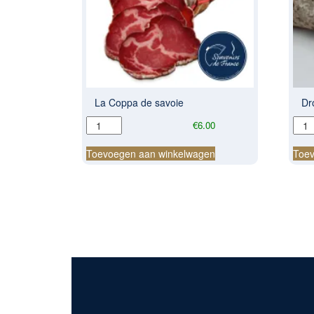
La Coppa de savoie
Dr
La
Dro
€
6.00
Coppa
wors
de
met
Toevoegen aan winkelwagen
Toev
savoie
gefr
aantal
Ui
aant