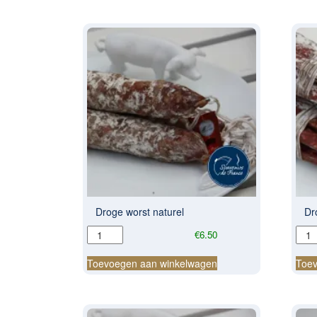
Droge worst naturel
Dr
Droge
Dro
€
6.50
worst
wors
naturel
fago
Toevoegen aan winkelwagen
Toev
aantal
bâto
aant