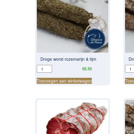
Droge worst rozemarijn & tijm
Dr
Droge
Dro
€
6.50
worst
wors
rozemarijn
met
Toevoegen aan winkelwagen
Toev
&
knof
tijm
aant
aantal