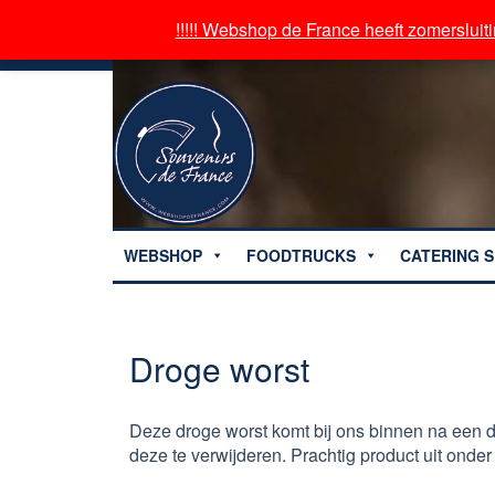
!!!!! Webshop de France heeft zomersluiti
!!!!! Webshop de France heeft zomersluiti
WEBSHOP
FOODTRUCKS
CATERING S
Droge worst
Deze droge worst komt bij ons binnen na een d
deze te verwijderen. Prachtig product uit ond