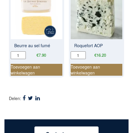
Beurre au sel fumé
Roquefort AOP
Beurre
Roquefort
€
7.90
€
16.20
au
AOP
sel
aantal
Toevoegen aan
Toevoegen aan
fumé
winkelwagen
winkelwagen
aantal
Delen: