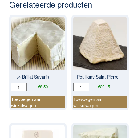
Gerelateerde producten
1/4 Brillat Savarin
Poulligny Saint Pierre
1/4
Poulligny
€
8.50
€
22.15
Brillat
Saint
Savarin
Pierre
Toevoegen aan
Toevoegen aan
aantal
aantal
winkelwagen
winkelwagen