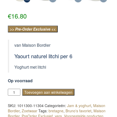
€
16.80
>> Pre-Order Exclusive <<
van Maison Bordier
Yaourt naturel litchi per 6
Yoghurt met litchi
Op voorraad
Yaourt
Toevoegen aan winkelwagen
naturel
litchi
SKU:
1011300-11304
Categorieën:
Jam & yoghurt
,
Maison
aantal
Bordier
,
Zoetwaar
Tags:
bretagne
,
Bruno's favoriet
,
Maison
Bordier
,
PreOrder Exclusief
,
vers
,
Voorgestelde producten
,