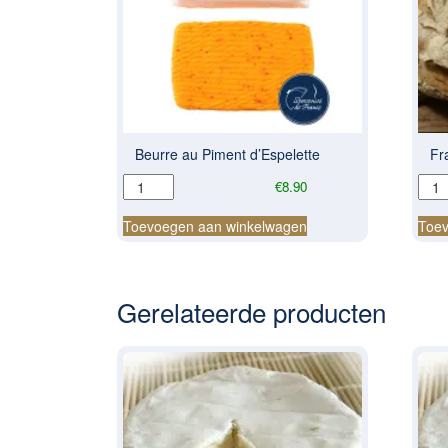
Beurre au Piment d’Espelette
Fr
Beurre
Fra
€
8.90
au
Cam
Piment
bro
Toevoegen aan winkelwagen
Toev
d'Espelette
aant
aantal
Gerelateerde producten