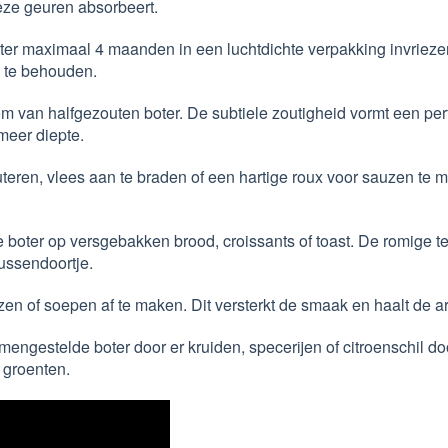
eze geuren absorbeert.
er maximaal 4 maanden in een luchtdichte verpakking invriezen.
k te behouden.
m van halfgezouten boter. De subtiele zoutigheid vormt een perf
meer diepte.
eren, vlees aan te braden of een hartige roux voor sauzen te 
 boter op versgebakken brood, croissants of toast. De romige 
tussendoortje.
en of soepen af te maken. Dit versterkt de smaak en haalt de 
mengestelde boter door er kruiden, specerijen of citroenschil d
 groenten.