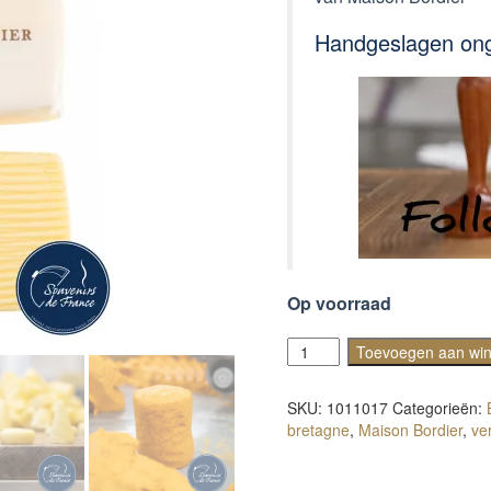
Handgeslagen ong
Op voorraad
Beurre
Toevoegen aan wi
doux
aantal
SKU:
1011017
Categorieën:
bretagne
,
Maison Bordier
,
ve