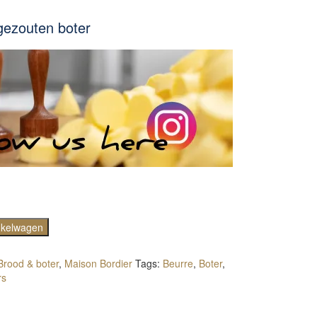
ezouten boter
nkelwagen
Brood & boter
,
Maison Bordier
Tags:
Beurre
,
Boter
,
rs