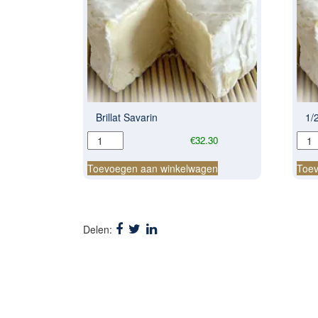
Brillat Savarin
1/2
Brillat
1/2
€
32.30
Savarin
Brill
aantal
Sava
Toevoegen aan winkelwagen
Toev
aant
Delen: