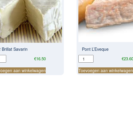
 Brillat Savarin
Pont L’Eveque
Pont
€
16.50
€
23.6
at
L'Eveque
rin
aantal
oegen aan winkelwagen
Toevoegen aan winkelwage
al