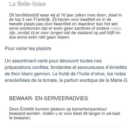
La Belle-Iloise
Dit familiebedrijf waar wij al 16 jaar zaken mee doen, staat in
de top 3 van Frankrijk. Zij kiezen voor kwaliteit en in de
tweede plaats pas voor kwantiteit en daardoor kan het wel
eens voorkomen dat er even geen sardines of andere
visjes
zijn, omdat zij er voor zorgen dat de visstand op peil blijft en
dus soms even niet gaan vissen.
Pour varier les plaisirs
Un assortiment varié pour découvrir toutes nos
préparations confites, fondantes et savoureuses d’émiettés
de thon blanc germon. Le fruité de l’huile d’olive, les notes
ensoleillées de la tomate, le parfum exotique de la Marie-G
BEWAAR- EN SERVEERADVIES
Deze Émietté kunnen gewoon op kamertemperatuur
bewaard worden. Indien u er voor kiest dit langer in uw kast
te bewaren.