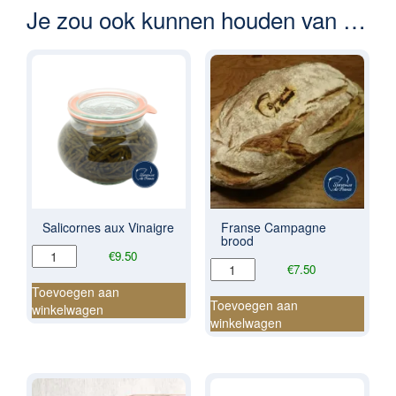
Je zou ook kunnen houden van …
Salicornes aux Vinaigre
Franse Campagne
brood
Salicornes
€
9.50
Franse
€
7.50
aux
Campagne
Vinaigre
Toevoegen aan
brood
Toevoegen aan
aantal
winkelwagen
aantal
winkelwagen