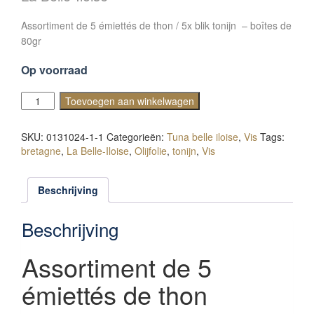
was:
is:
Assortiment de 5 émiettés de thon / 5x blik tonijn – boîtes de
€27.50.
€26.50.
80gr
Op voorraad
Assortiment
Toevoegen aan winkelwagen
de
thon
SKU:
0131024-1-1
Categorieën:
Tuna belle iloise
,
Vis
Tags:
aantal
bretagne
,
La Belle-Iloise
,
Olijfolie
,
tonijn
,
Vis
Beschrijving
Beschrijving
Assortiment de 5
émiettés de thon