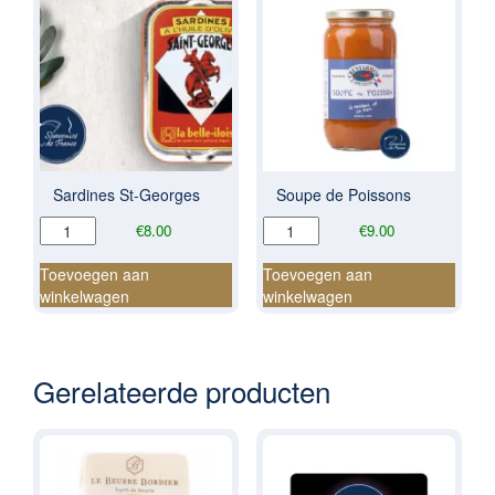
Sardines St-Georges
Soupe de Poissons
Sardines
Soupe
€
8.00
€
9.00
St-
de
Georges
Poissons
Toevoegen aan
Toevoegen aan
aantal
aantal
winkelwagen
winkelwagen
Gerelateerde producten