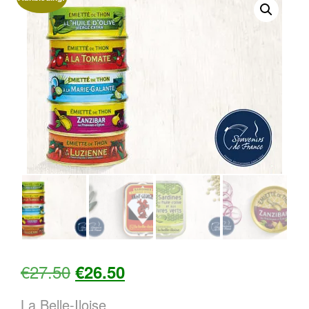
Oorspronkelijke
Huidige
€
27.50
€
26.50
prijs
prijs
La Belle-Iloise