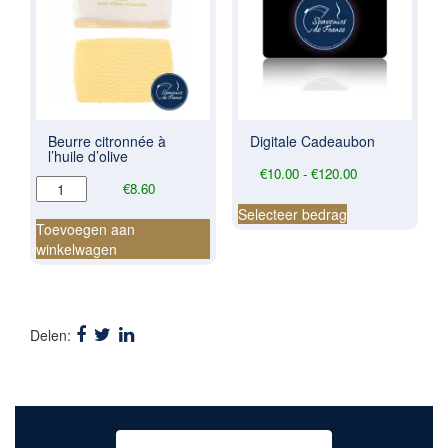
Beurre citronnée à
Digitale Cadeaubon
l’huile d’olive
Prijsklasse:
€
10.00
-
€
120.00
Beurre
€
8.60
€10.00
Dit
citronnée
tot
Selecteer bedrag
product
à
Toevoegen aan
€120.00
heeft
l'huile
winkelwagen
meerdere
d'olive
variaties.
aantal
Deze
optie
Delen:
kan
gekozen
worden
op
de
productpagina