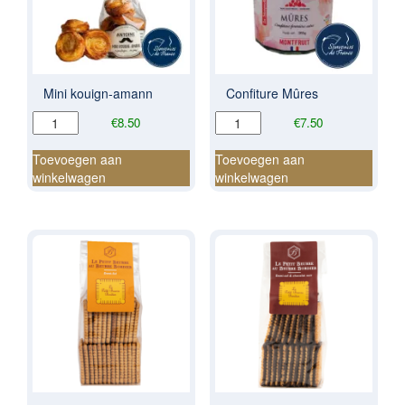
Mini kouign-amann
Confiture Mûres
Mini
Confiture
€
8.50
€
7.50
kouign-
Mûres
amann
aantal
Toevoegen aan
Toevoegen aan
aantal
winkelwagen
winkelwagen