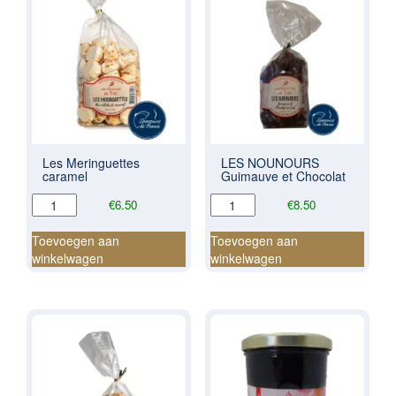
Les Meringuettes
LES NOUNOURS
caramel
Guimauve et Chocolat
Les
LES
€
6.50
€
8.50
Meringuettes
NOUNOURS
caramel
Guimauve
Toevoegen aan
Toevoegen aan
aantal
et
winkelwagen
winkelwagen
Chocolat
aantal