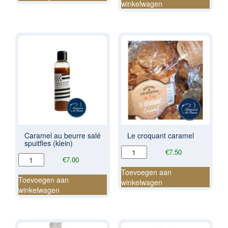
salé
winkelwagen
spuitfles
aantal
Caramel au beurre salé
Le croquant caramel
spuitfles (klein)
Le
€
7.50
Caramel
€
7.00
croquant
au
caramel
Toevoegen aan
beurre
Toevoegen aan
aantal
winkelwagen
salé
winkelwagen
spuitfles
(klein)
aantal