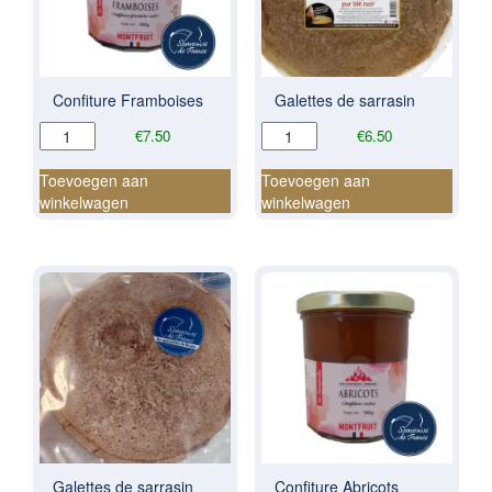
Confiture Framboises
Galettes de sarrasin
Confiture
Galettes
€
7.50
€
6.50
Framboises
de
aantal
sarrasin
Toevoegen aan
Toevoegen aan
aantal
winkelwagen
winkelwagen
Galettes de sarrasin
Confiture Abricots