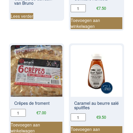
van Bruno
Confiture
€
7.50
Abricots
Lees verder
aantal
Toevoegen aan
winkelwagen
Crêpes de froment
Caramel au beurre salé
spuitfles
Crêpes
€
7.00
Caramel
€
9.50
de
au
froment
Toevoegen aan
beurre
Toevoegen aan
aantal
winkelwagen