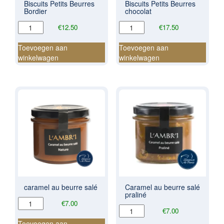
Biscuits Petits Beurres
Biscuits Petits Beurres
Bordier
chocolat
Biscuits
Biscuits
€
12.50
€
17.50
Petits
Petits
Beurres
Beurres
Toevoegen aan
Toevoegen aan
Bordier
chocolat
winkelwagen
winkelwagen
aantal
aantal
caramel au beurre salé
Caramel au beurre salé
praliné
caramel
€
7.00
Caramel
€
7.00
au
au
beurre
Toevoegen aan