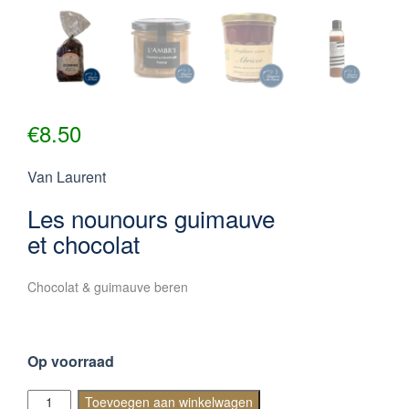
€
8.50
Van Laurent
Les nounours guimauve
et chocolat
Chocolat & guimauve beren
Op voorraad
LES
Toevoegen aan winkelwagen