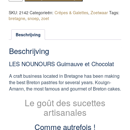
NOUNOURS
Guimauve
SKU:
2142
Categorieën:
Crêpes & Galettes
,
Zoetwaar
Tags:
et
bretagne
,
snoep
,
zoet
Chocolat
aantal
Beschrijving
Beschrijving
LES NOUNOURS Guimauve et Chocolat
A craft business located in Bretagne has been making
the best Breton pastries for several years. Kouign-
Amann, the most famous and gourmet of Breton cakes.
Le goût des sucettes
artisanales
Comme autrefois !