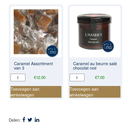
aantal
Caramel Assortiment
Caramel au beurre salé
van 3
chocolat noir
Caramel
Caramel
€
12.00
€
7.00
Assortiment
au
van
beurre
Toevoegen aan
Toevoegen aan
3
salé
winkelwagen
winkelwagen
aantal
chocolat
noir
aantal
Delen: