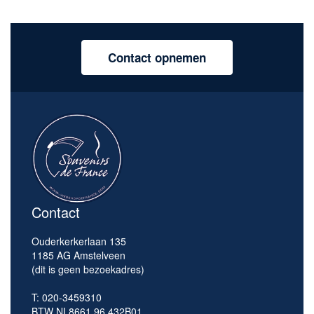
Contact opnemen
Contact
Ouderkerkerlaan 135
1185 AG Amstelveen
(dit is geen bezoekadres)
T: 020-3459310
BTW NL8661 96 432B01