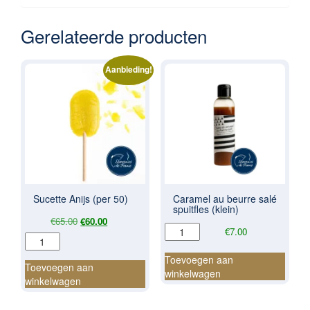
Gerelateerde producten
Aanbieding!
Sucette Anijs (per 50)
Caramel au beurre salé
spuitfles (klein)
Oorspronkelijke
Huidige
€
65.00
€
60.00
Caramel
€
7.00
prijs
prijs
Sucette
au
was:
is:
Anijs
beurre
Toevoegen aan
€65.00.
€60.00.
(per
Toevoegen aan
salé
winkelwagen
50)
winkelwagen
spuitfles
aantal
(klein)