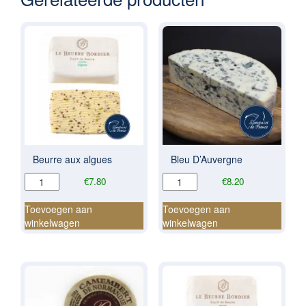
Beurre aux algues
Bleu D’Auvergne
Beurre
Bleu
€
7.80
€
8.20
aux
D'Auvergne
algues
aantal
Toevoegen aan
Toevoegen aan
aantal
winkelwagen
winkelwagen