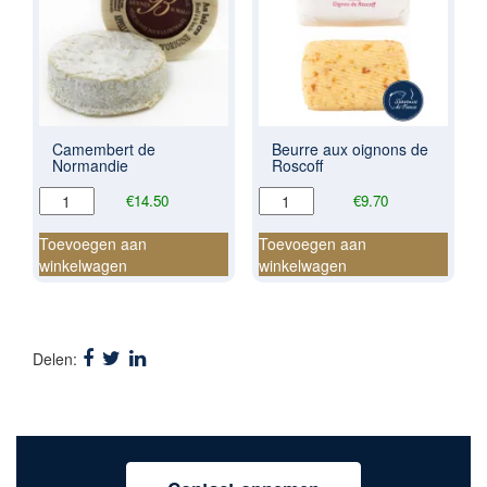
Camembert de
Beurre aux oignons de
Normandie
Roscoff
Camembert
Beurre
€
14.50
€
9.70
de
aux
Normandie
oignons
Toevoegen aan
Toevoegen aan
aantal
de
winkelwagen
winkelwagen
Roscoff
aantal
Delen: