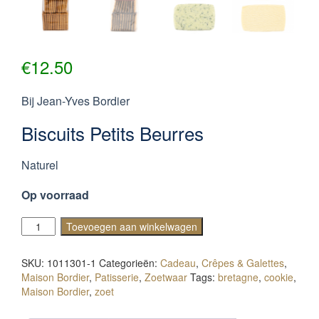
€
12.50
Bij Jean-Yves Bordier
Biscuits Petits Beurres
Naturel
Op voorraad
Biscuits
Toevoegen aan winkelwagen
Petits
Beurres
SKU:
1011301-1
Categorieën:
Cadeau
,
Crêpes & Galettes
,
Bordier
Maison Bordier
,
Patisserie
,
Zoetwaar
Tags:
bretagne
,
cookie
,
aantal
Maison Bordier
,
zoet