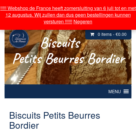
Over souvenirs de France
!!!!! Webshop de France heeft zomersluiting van 6 juli tot en met
!!!!! Webshop de France heeft zomersluiting van 6 juli tot en met
12 augustus. Wij zullen dan dus geen bestellingen kunnen
12 augustus. Wij zullen dan dus geen bestellingen kunnen
Inloggen/ Mijn Account
versturen !!!!!!
versturen !!!!!!
Negeren
Negeren
0 items -
€
0.00
Biscuits
Petits Beurres Bordier
MENU
Biscuits Petits Beurres
Bordier