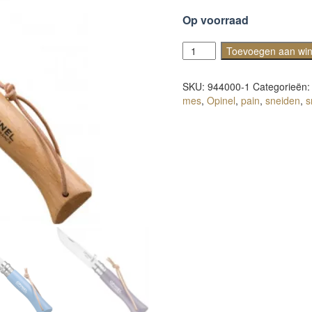
Op voorraad
Opinel
Toevoegen aan wi
N°7
klassiek
SKU:
944000-1
Categorieën
aantal
mes
,
Opinel
,
pain
,
sneiden
,
s