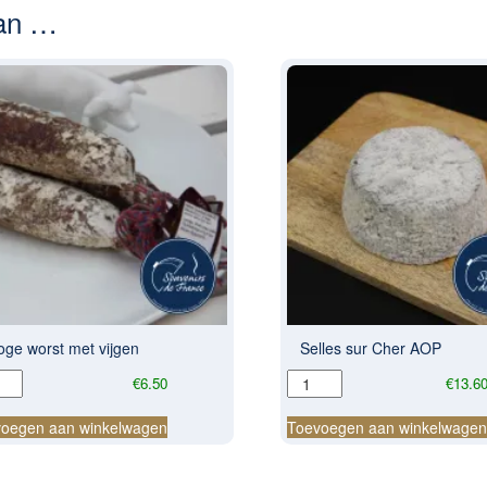
van …
oge worst met vijgen
Selles sur Cher AOP
ge
Selles
€
6.50
€
13.6
t
sur
Cher
oegen aan winkelwagen
Toevoegen aan winkelwage
en
AOP
al
aantal