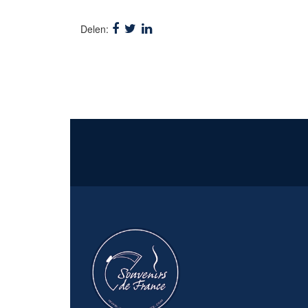
aant
Delen: