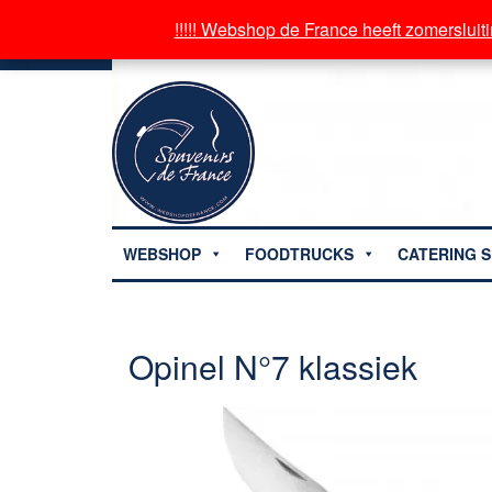
!!!!! Webshop de France heeft zomersluiti
!!!!! Webshop de France heeft zomersluiti
WEBSHOP
FOODTRUCKS
CATERING S
Opinel N°7 klassiek