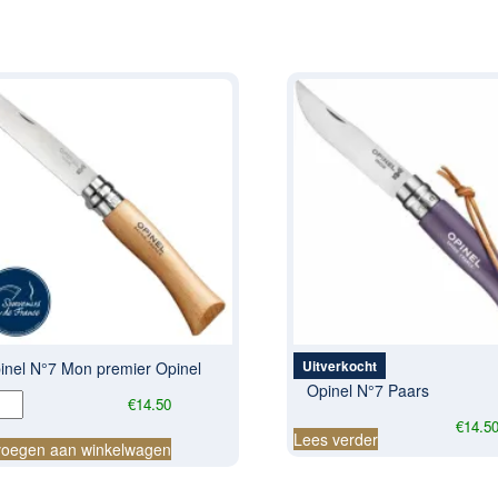
Uitverkocht
inel N°7 Mon premier Opinel
Opinel N°7 Paars
el
€
14.50
€
14.5
Lees verder
oegen aan winkelwagen
ier
el