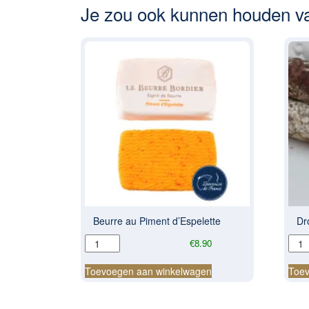
Je zou ook kunnen houden 
Beurre au Piment d’Espelette
Dr
Beurre
Dro
€
8.90
au
wors
Piment
met
Toevoegen aan winkelwagen
Toev
d'Espelette
vijg
aantal
aant