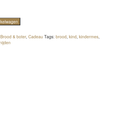
nkelwagen
:
Brood & boter
,
Cadeau
Tags:
brood
,
kind
,
kindermes
,
nijden