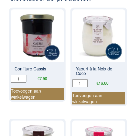
Confiture Cassis
Yaourt à la Noix de
Coco
Confiture
€
7.50
Yaourt
€
16.80
Cassis
à
aantal
Toevoegen aan
la
Toevoegen aan
winkelwagen
Noix
winkelwagen
de
Coco
aantal