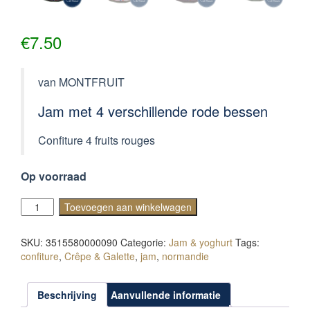
€
7.50
van MONTFRUIT
Jam met 4 verschillende rode bessen
Confiture 4 fruits rouges
Op voorraad
Confiture
Toevoegen aan winkelwagen
4
fruits
SKU:
3515580000090
Categorie:
Jam & yoghurt
Tags:
rouges
confiture
,
Crêpe & Galette
,
jam
,
normandie
aantal
Beschrijving
Aanvullende informatie