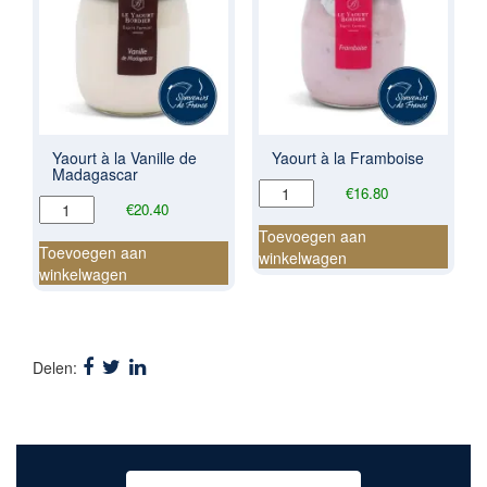
Yaourt à la Vanille de
Yaourt à la Framboise
Madagascar
Yaourt
€
16.80
Yaourt
€
20.40
à
à
la
Toevoegen aan
la
Toevoegen aan
Framboise
winkelwagen
Vanille
winkelwagen
aantal
de
Madagascar
aantal
Delen: