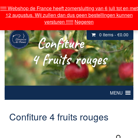
Over souvenirs de France
!!!!! Webshop de France heeft zomersluiting van 6 juli tot en met
!!!!! Webshop de France heeft zomersluiting van 6 juli tot en met
12 augustus. Wij zullen dan dus geen bestellingen kunnen
12 augustus. Wij zullen dan dus geen bestellingen kunnen
Inloggen/ Mijn Account
versturen !!!!!!
versturen !!!!!!
Negeren
Negeren
0 items -
€
0.00
Confiture
4 fruits rouges
MENU
Confiture 4 fruits rouges