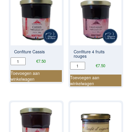
Confiture Cassis
Confiture 4 fruits
rouges
Confiture
€
7.50
Confiture
€
7.50
Cassis
4
aantal
Toevoegen aan
fruits
Toevoegen aan
winkelwagen
rouges
winkelwagen
aantal