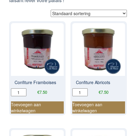
faisant rêver votre palais !
Confiture Framboises
Confiture Abricots
Confiture
Confiture
€
7.50
€
7.50
Framboises
Abricots
aantal
aantal
Toevoegen aan
Toevoegen aan
winkelwagen
winkelwagen