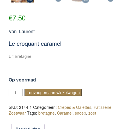
€
7.50
Van Laurent
Le croquant caramel
Uit Bretagne
Op voorraad
Le
Toevoegen aan winkelwagen
croquant
caramel
SKU:
2144-1
Categorieën:
Crêpes & Galettes
,
Patisserie
,
aantal
Zoetwaar
Tags:
bretagne
,
Caramel
,
snoep
,
zoet