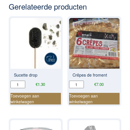
Gerelateerde producten
Sucette drop
Crêpes de froment
Sucette
Crêpes
€
1.30
€
7.00
drop
de
aantal
froment
Toevoegen aan
Toevoegen aan
aantal
winkelwagen
winkelwagen