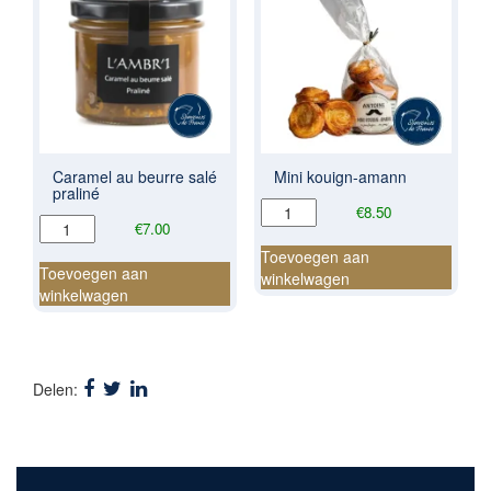
Caramel au beurre salé
Mini kouign-amann
praliné
Mini
€
8.50
Caramel
€
7.00
kouign-
au
amann
Toevoegen aan
beurre
Toevoegen aan
aantal
winkelwagen
salé
winkelwagen
praliné
aantal
Delen: