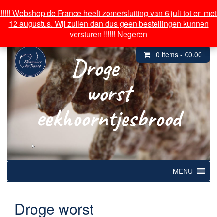
Over souvenirs de France
!!!!! Webshop de France heeft zomersluiting van 6 juli tot en met
!!!!! Webshop de France heeft zomersluiting van 6 juli tot en met
12 augustus. Wij zullen dan dus geen bestellingen kunnen
12 augustus. Wij zullen dan dus geen bestellingen kunnen
Inloggen/ Mijn Account
versturen !!!!!!
versturen !!!!!!
Negeren
Negeren
0 items -
€
0.00
Droge
worst
eekhoorntjesbrood
MENU
Droge worst