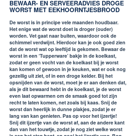
BEWAAR- EN SERVEERADVIES DROGE
WORST MET EEKHOORNTJESBROOD
De worst is in principe vele maanden houdbaar.
Het enige wat de worst doet is droger (ouder)
worden. Vet gaat naar buiten, waardoor ook de
schimmel verdwijnt. Hierdoor kan je ook goed zien
dat de worst wat op leeftijd is gekomen. Bewaar de
worst in een ‘Tupperware’ bakje in de koelkast,
zodat er geen vocht van de koelkast bij je worst
kan komen of gewoon in je keuken, wat er ook nog
gezellig uit ziet, of in een droge kelder. Bij het
opsnijden van de worst, moet je er aan denken dat,
als je dit bewaard hebt in de koelkast, je de worst
even laat opwarmen om de smaak goed tot zijn
recht te laten komen, net zoals bij kaas. Snij de
worst dan heerlijk in dunne plakjes, zodat je er
lang van kan genieten. Pas op voor het ijzertje!
Snij dit ijzertje van de worst af, aan de andere kant
dan van het touwtje, zodat je nog ziet welke worst
je aan het eten bent, en gooi het ijzertje weg. Bon