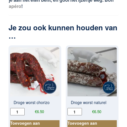
apéro
!
Je zou ook kunnen houden van
…
Droge worst chorizo
Droge worst naturel
Droge
Droge
€
6.50
€
6.50
worst
worst
chorizo
naturel
Toevoegen aan
Toevoegen aan