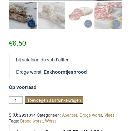
€
6.50
bij salaison du val d’allier
Droge worst:
Eekhoorntjesbrood
Op voorraad
Droge
Toevoegen aan winkelwagen
worst
eekhoorntjesbrood
SKU:
2931014
Categorieën:
Aperitief
,
Droge worst
,
Vlees
aantal
Tags:
Droge worst
,
Worst