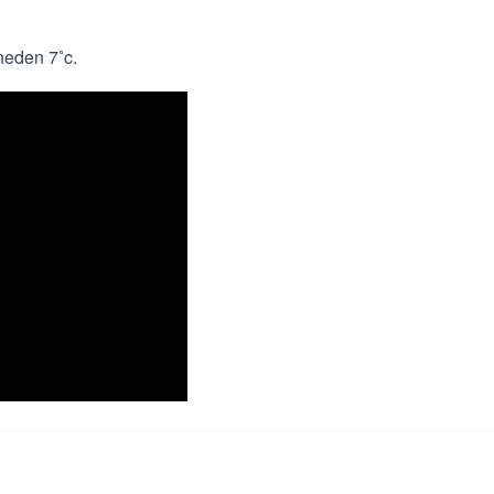
neden 7˚c.