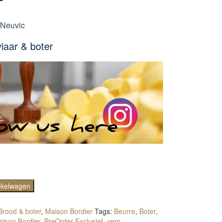
 Neuvic
iaar & boter
nkelwagen
Brood & boter
,
Maison Bordier
Tags:
Beurre
,
Boter
,
ison Bordier
,
PreOrder Exclusief
,
vers