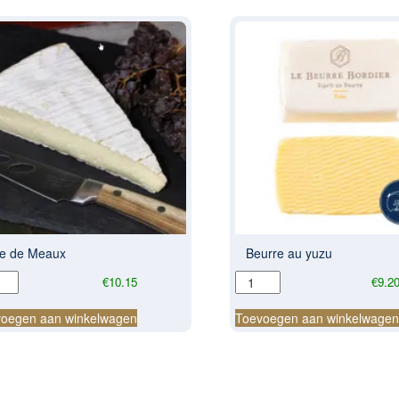
ie de Meaux
Beurre au yuzu
Beurre
€
10.15
€
9.2
au
ux
yuzu
oegen aan winkelwagen
Toevoegen aan winkelwage
al
aantal