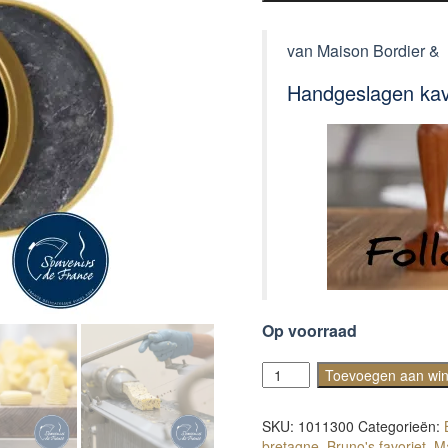
van Maison Bordier &
Handgeslagen kav
Op voorraad
Beurre
Toevoegen aan wi
&
Caviar
SKU:
1011300
Categorieën:
aantal
bretagne
,
Bruno's favoriet
,
Ma