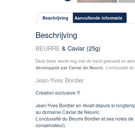
Beschrijving
Aanvullende informatie
Beschrijving
BEURRE
& Caviar (25g)
Deze boter wordt nog met de hand gekneed en word
développée par Caviar de Neuvic
. L’onctuosité d
Jean-Yves Bordier
Création exclusive !!!
Jean-Yves Bordier en rêvait depuis si longtemps
au domaine Caviar de Neuvic.
L’onctuosité du Beurre Bordier et ses notes de
conservateur).