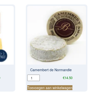
Camembert de Normandie
Camembert
0
€
14.50
de
Normandie
n
Toevoegen aan winkelwagen
aantal