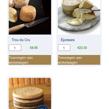
Trou du Cru
Époisses
Trou
Époisses
€
8.85
€
23.30
du
aantal
Cru
Toevoegen aan
Toevoegen aan
aantal
winkelwagen
winkelwagen