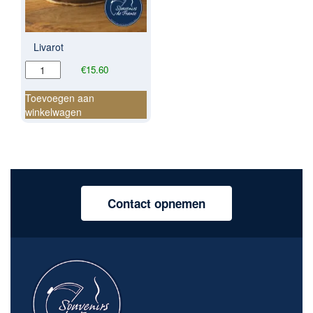
Livarot
Livarot
€
15.60
aantal
Toevoegen aan
winkelwagen
Contact opnemen