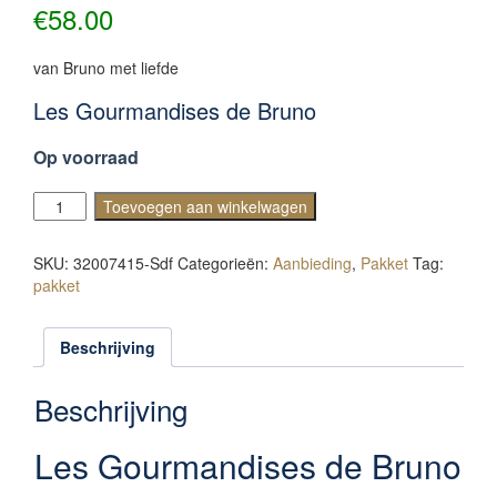
€
58.00
van Bruno met liefde
Les Gourmandises de Bruno
Op voorraad
Les
Toevoegen aan winkelwagen
Gourmandises
de
SKU:
32007415-Sdf
Categorieën:
Aanbieding
,
Pakket
Tag:
Bruno
pakket
aantal
Beschrijving
Beschrijving
Les Gourmandises de Bruno