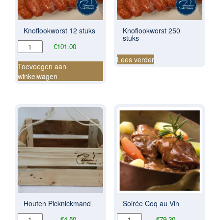
Knoflookworst 12 stuks
Knoflookworst 250
stuks
Knoflookworst
€
101.00
12
Lees verder
stuks
Toevoegen aan
aantal
winkelwagen
Houten Picknickmand
Soirée Coq au Vin
Houten
Soirée
€
4.50
€
79.30