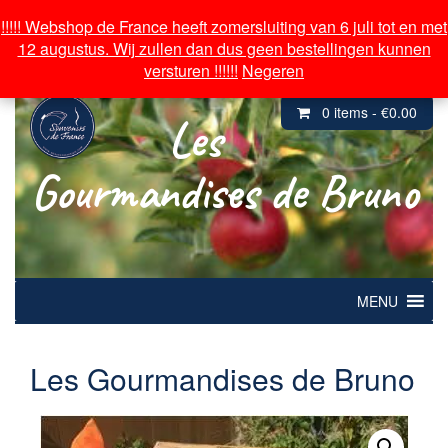
Over souvenirs de France
!!!!! Webshop de France heeft zomersluiting van 6 juli tot en met
!!!!! Webshop de France heeft zomersluiting van 6 juli tot en met
12 augustus. Wij zullen dan dus geen bestellingen kunnen
12 augustus. Wij zullen dan dus geen bestellingen kunnen
Inloggen/ Mijn Account
versturen !!!!!!
versturen !!!!!!
Negeren
Negeren
0 items -
€
0.00
Les
Gourmandises de Bruno
MENU
Les Gourmandises de Bruno