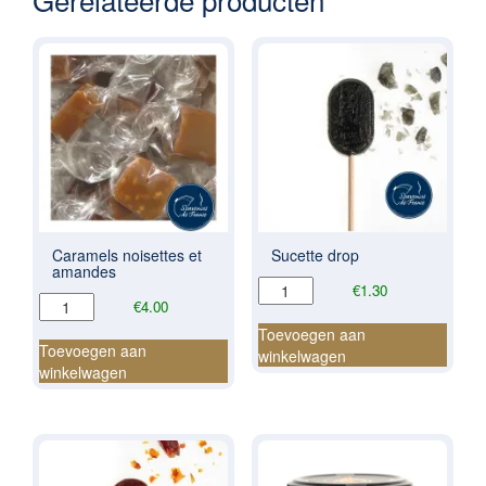
Caramels noisettes et
Sucette drop
amandes
Sucette
€
1.30
Caramels
€
4.00
drop
noisettes
aantal
Toevoegen aan
et
Toevoegen aan
winkelwagen
amandes
winkelwagen
aantal