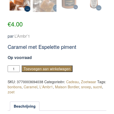
€
4.00
par
L’Ambr’1
Caramel met Espelette piment
Op voorraad
Caramels
Toevoegen aan winkelwagen
au
Piment
SKU:
3770003694038
Categorieën:
Cadeau
,
Zoetwaar
Tags:
d'Espelette
bonbons
,
Caramel
,
L'Ambr1
,
Maison Bordier
,
snoep
,
sucré
,
aantal
zoet
Beschrijving