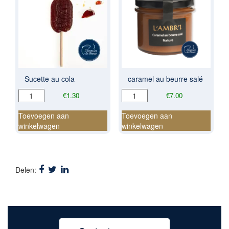
Sucette au cola
caramel au beurre salé
Sucette
caramel
€
1.30
€
7.00
au
au
cola
beurre
Toevoegen aan
Toevoegen aan
aantal
salé
winkelwagen
winkelwagen
aantal
Delen: