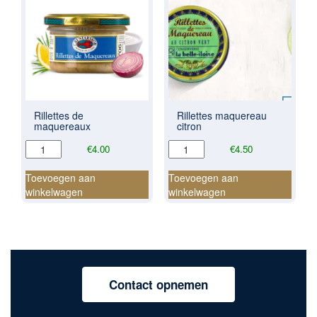
Rillettes de
Rillettes maquereau
maquereaux
citron
Rillettes
Rillettes
€
4.00
€
4.50
de
maquereau
maquereaux
citron
Toevoegen aan
Toevoegen aan
aantal
aantal
winkelwagen
winkelwagen
Contact opnemen