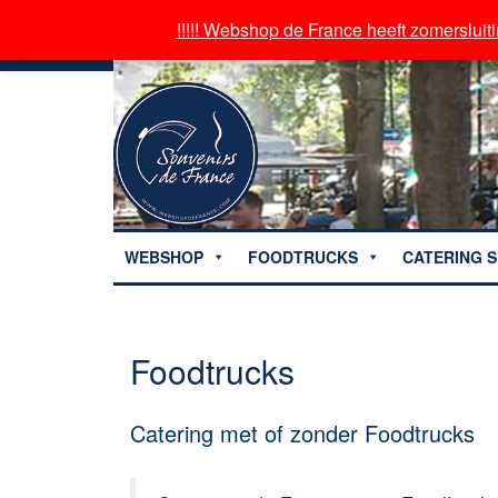
!!!!! Webshop de France heeft zomersluiti
!!!!! Webshop de France heeft zomersluiti
WEBSHOP
FOODTRUCKS
CATERING S
Foodtrucks
Catering met of zonder Foodtrucks