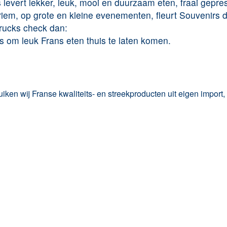
s
levert lekker, leuk, mooi en duurzaam eten, fraai gepre
riem, op grote en kleine evenementen, fleurt
Souvenirs 
trucks check dan:
es om leuk Frans eten thuis te laten komen.
ken wij Franse kwaliteits- en streekproducten uit eigen import,