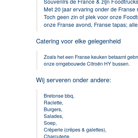
Souvenirs de France & zijn
Foodtruck
Met 20 jaar ervaring onder de Franse 
Toch geen zin of plek voor onze Food
onze
Franse avond
,
Franse tapas;
all
Catering voor elke gelegenheid
Zoals het een Franse keuken betaamt gebrui
onze omgebouwde Citroën HY bussen.
Wij serveren onder andere:
Bretonse bbq,
Raclette,
Burgers,
Salades,
Soep,
Crêperie (
crêpes & galettes),
Charcuterie,