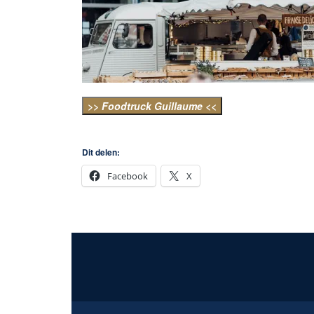
>> Foodtruck Guillaume <<
Dit delen:
Facebook
X