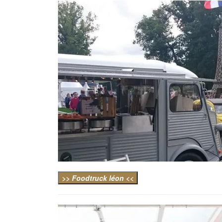
>> Foodtruck léon <<