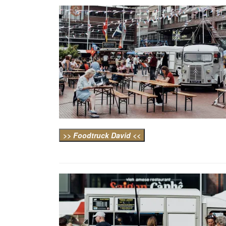
>> Foodtruck David <<