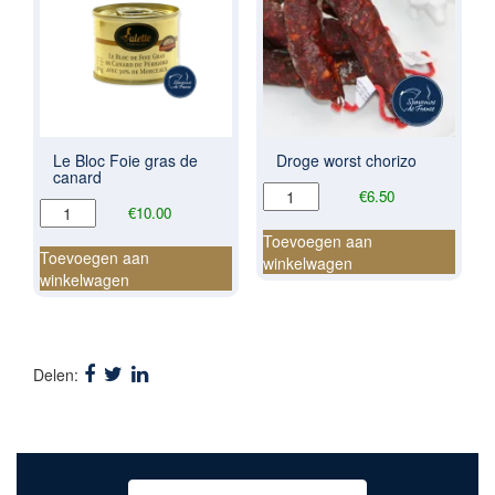
Le Bloc Foie gras de
Droge worst chorizo
canard
Droge
€
6.50
Le
€
10.00
worst
Bloc
chorizo
Toevoegen aan
Foie
Toevoegen aan
aantal
winkelwagen
gras
winkelwagen
de
canard
aantal
Delen: