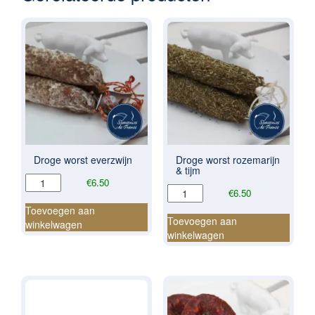
Droge worst everzwijn
Droge worst rozemarijn
& tijm
Droge
€
6.50
Droge
€
6.50
worst
worst
everzwijn
Toevoegen aan
rozemarijn
Toevoegen aan
aantal
winkelwagen
&
winkelwagen
tijm
aantal