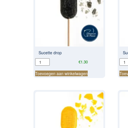
Sucette drop
Su
Sucette
Suce
€
1.30
drop
dro
aantal
(per
Toevoegen aan winkelwagen
Toev
50)
aant