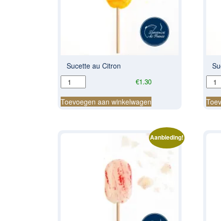
Sucette au Citron
Su
Sucette
Suce
€
1.30
au
à
Citron
la
Toevoegen aan winkelwagen
Toev
aantal
men
bla
aant
Aanbieding!