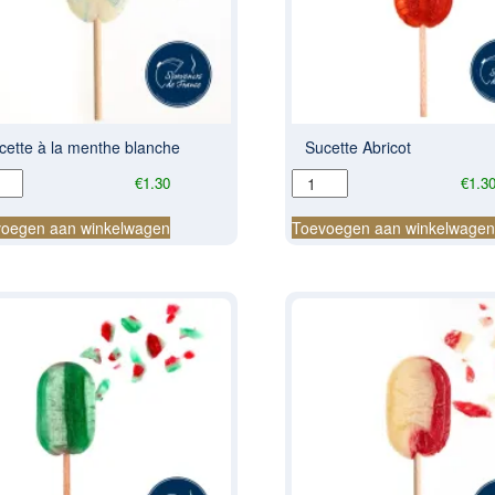
cette à la menthe blanche
Sucette Abricot
tte
Sucette
€
1.30
€
1.3
Abricot
aantal
oegen aan winkelwagen
Toevoegen aan winkelwage
the
nche
al