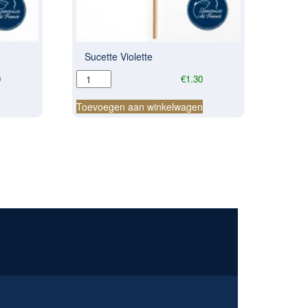
Sucette Violette
Sucette
0
€
1.30
Violette
aantal
n
Toevoegen aan winkelwagen