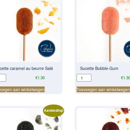
cette caramel au beurre Salé
Sucette Bubble-Gum
tte
Sucette
€
1.30
€
1.3
mel
Bubble-
Gum
oegen aan winkelwagen
Toevoegen aan winkelwage
re
aantal
al
Aanbieding!