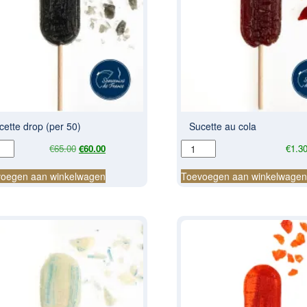
cette drop (per 50)
Sucette au cola
tte
Sucette
Oorspronkelijke
Huidige
€
65.00
€
60.00
€
1.3
p
au
prijs
prijs
cola
was:
is:
oegen aan winkelwagen
Toevoegen aan winkelwage
€65.00.
€60.00.
aantal
al