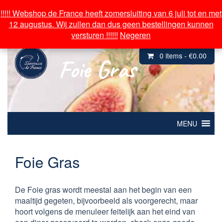
Over souvenirs de France
!!!!! Webshop de France heeft zomersluiting van 6 juli tot en met
!!!!! Webshop de France heeft zomersluiting van 6 juli tot en met
12 augustus. Wij zullen dan dus geen bestellingen kunnen
12 augustus. Wij zullen dan dus geen bestellingen kunnen
Inloggen/ Mijn Account
versturen !!!!!!
versturen !!!!!!
Negeren
Negeren
0 items -
€
0.00
Foie Gras
MENU
Foie Gras
De Foie gras wordt meestal aan het begin van een
maaltijd gegeten, bijvoorbeeld als voorgerecht, maar
hoort volgens de menuleer feitelijk aan het eind van