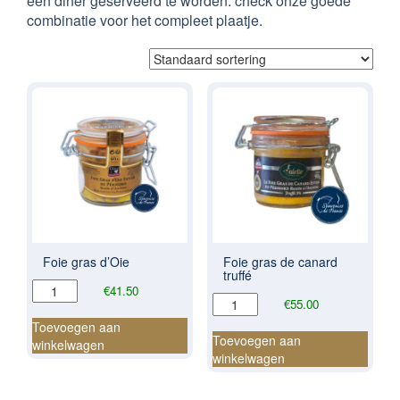
een diner geserveerd te worden. check onze goede
combinatie voor het compleet plaatje.
Foie gras d’Oie
Foie gras de canard
truffé
Foie
€
41.50
Foie
€
55.00
gras
gras
d'Oie
Toevoegen aan
de
Toevoegen aan
aantal
winkelwagen
canard
winkelwagen
truffé
aantal