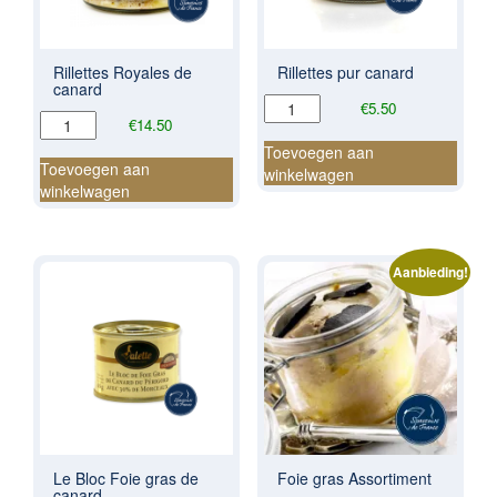
Rillettes Royales de
Rillettes pur canard
canard
Rillettes
€
5.50
Rillettes
€
14.50
pur
Royales
canard
Toevoegen aan
de
Toevoegen aan
aantal
winkelwagen
canard
winkelwagen
aantal
Aanbieding!
Le Bloc Foie gras de
Foie gras Assortiment
canard