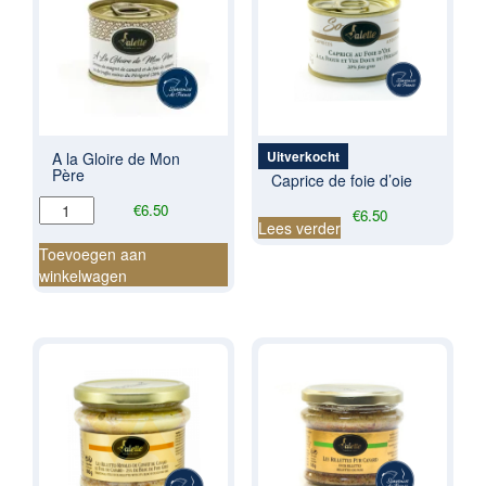
Uitverkocht
A la Gloire de Mon
Père
Caprice de foie d’oie
A
€
6.50
€
6.50
la
Lees verder
Gloire
Toevoegen aan
de
winkelwagen
Mon
Père
aantal